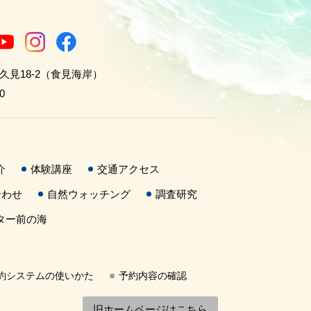
世久見18-2（食見海岸）
0
介
体験講座
交通アクセス
合わせ
自然ウォッチング
調査研究
ター前の海
約システムの使いかた
予約内容の確認
旧ホームページはこちら