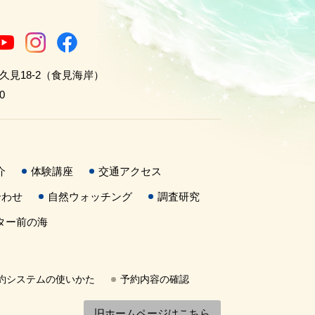
世久見18-2（食見海岸）
0
介
体験講座
交通アクセス
合わせ
自然ウォッチング
調査研究
ター前の海
約システムの使いかた
予約内容の確認
旧ホームページはこちら