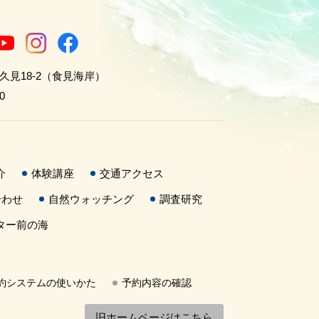
世久見18-2（食見海岸）
0
介
体験講座
交通アクセス
合わせ
自然ウォッチング
調査研究
ター前の海
約システムの使いかた
予約内容の確認
旧ホームページはこちら