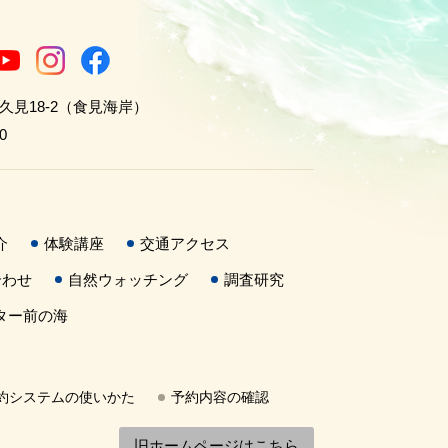
世久見18-2（食見海岸）
0
介
体験講座
交通アクセス
合わせ
自然ウォッチング
調査研究
ター前の海
約システムの使いかた
予約内容の確認
旧ホームページはこちら