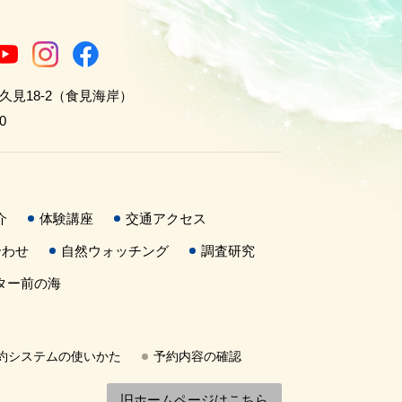
世久見18-2（食見海岸）
0
介
体験講座
交通アクセス
合わせ
自然ウォッチング
調査研究
ター前の海
約システムの使いかた
予約内容の確認
旧ホームページはこちら