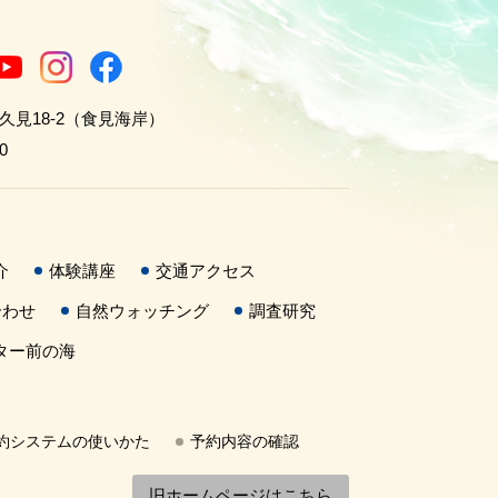
世久見18-2（食見海岸）
0
介
体験講座
交通アクセス
合わせ
自然ウォッチング
調査研究
ター前の海
約システムの使いかた
予約内容の確認
旧ホームページはこちら