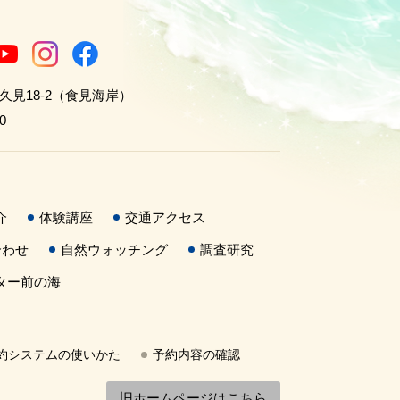
世久見18-2（食見海岸）
0
介
体験講座
交通アクセス
合わせ
自然ウォッチング
調査研究
ター前の海
約システムの使いかた
予約内容の確認
旧ホームページはこちら