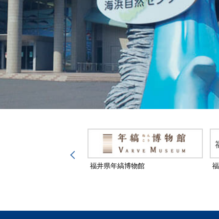
然保護センター
福井県年縞博物館
福