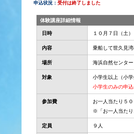
申込状況：
受付は終了しました
体験講座詳細情報
日時
１０月７日（土）
内容
乗船して世久見湾
場所
海浜自然センター
対象
小学生以上（小学
小学生のみの申込
参加費
お一人当たり５０
※「お一人当たり
定員
９人