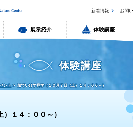
新着情報
お問
展示紹介
体験講座
体験講座
ベント
船でいけす見学（１０月７日（土）１４：００～）
土）１４：００～）