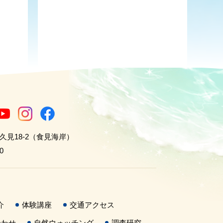
世久見18-2（食見海岸）
0
介
体験講座
交通アクセス
合わせ
自然ウォッチング
調査研究