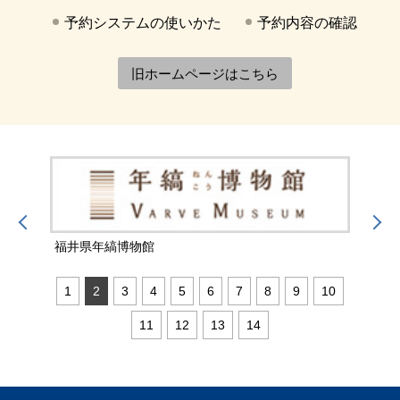
予約システムの使いかた
予約内容の確認
旧ホームページはこちら
福井県年縞博物館
福井
1
2
3
4
5
6
7
8
9
10
11
12
13
14