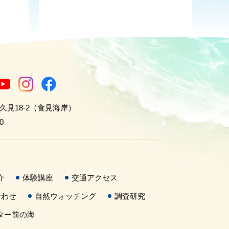
世久見18-2（食見海岸）
0
介
体験講座
交通アクセス
合わせ
自然ウォッチング
調査研究
ター前の海