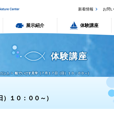
新着情報
お問
展示紹介
体験講座
体験講座
ベント
船でいけす見学（７月１７日（日）１０：００～）
日）１０：００～）