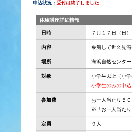
申込状況：
受付は終了しました
体験講座詳細情報
日時
７月１７日（日）
内容
乗船して世久見湾
場所
海浜自然センター
対象
小学生以上（小学
小学生のみの申込
参加費
お一人当たり５０
※「お一人当たり
定員
９人