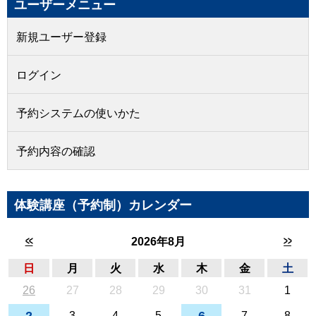
ユーザーメニュー
新規ユーザー登録
ログイン
予約システムの使いかた
予約内容の確認
体験講座（予約制）カレンダー
<<
>>
2026年8月
日
月
火
水
木
金
土
26
27
28
29
30
31
1
3
4
5
7
8