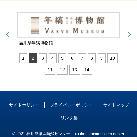
福井県年縞博物館
福井
1
2
3
4
5
6
7
8
9
10
11
12
13
14
サイトポリシー
プライバシーポリシー
サイトマップ
リンク集
© 2021 福井県海浜自然センター Fukuiken kaihin shizen center.