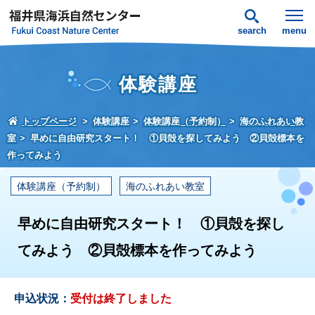
search
menu
体験講座
トップページ
体験講座
体験講座（予約制）
海のふれあい教
室
早めに自由研究スタート！ ①貝殻を探してみよう ②貝殻標本を
作ってみよう
体験講座（予約制）
海のふれあい教室
早めに自由研究スタート！ ①貝殻を探し
てみよう ②貝殻標本を作ってみよう
申込状況：
受付は終了しました