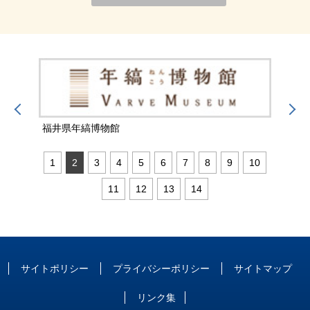
福井県年縞博物館
福井
1
2
3
4
5
6
7
8
9
10
11
12
13
14
サイトポリシー
プライバシーポリシー
サイトマップ
リンク集