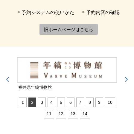
予約システムの使いかた
予約内容の確認
旧ホームページはこちら
福井県年縞博物館
福井
1
2
3
4
5
6
7
8
9
10
11
12
13
14