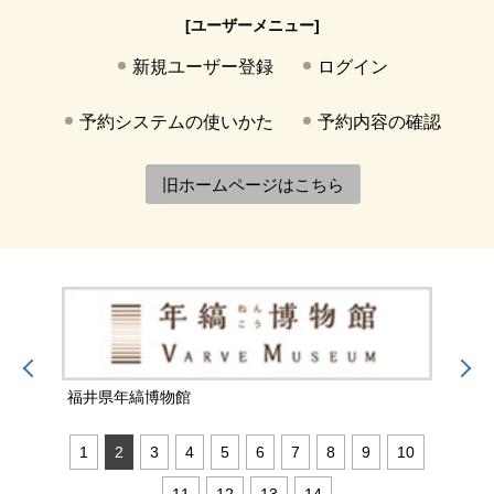
[ユーザーメニュー]
新規ユーザー登録
ログイン
予約システムの使いかた
予約内容の確認
旧ホームページはこちら
福井県年縞博物館
福井
1
2
3
4
5
6
7
8
9
10