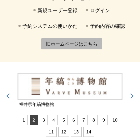
新規ユーザー登録
ログイン
予約システムの使いかた
予約内容の確認
旧ホームページはこちら
福井県年縞博物館
福井
1
2
3
4
5
6
7
8
9
10
11
12
13
14