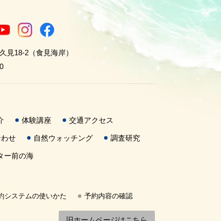
世久見18-2（食見海岸）
0
介
体験講座
交通アクセス
合わせ
自然ウォッチング
調査研究
ター前の海
約システムの使いかた
予約内容の確認
旧ホームページはこちら