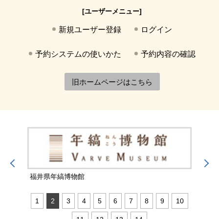
[ユーザーメニュー]
新規ユーザー登録
ログイン
予約システムの使いかた
予約内容の確認
旧ホームページはこちら
福井県年縞博物館
福井
1
2
3
4
5
6
7
8
9
10