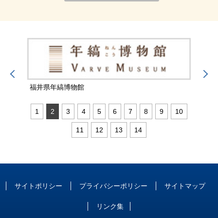
福井県年縞博物館
福井
1
2
3
4
5
6
7
8
9
10
11
12
13
14
サイトポリシー
プライバシーポリシー
サイトマップ
リンク集